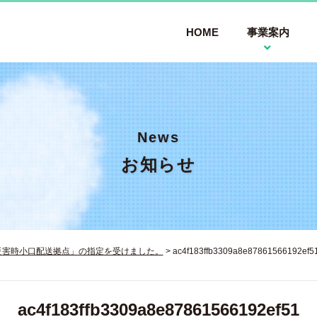
HOME
事業案内
News
お知らせ
災害時小口配送拠点」の指定を受けました。
>
ac4f183ffb3309a8e87861566192ef5
ac4f183ffb3309a8e87861566192ef51