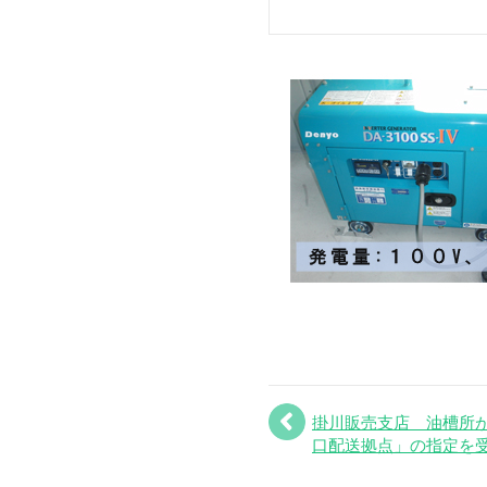
掛川販売支店 油槽所
口配送拠点」の指定を