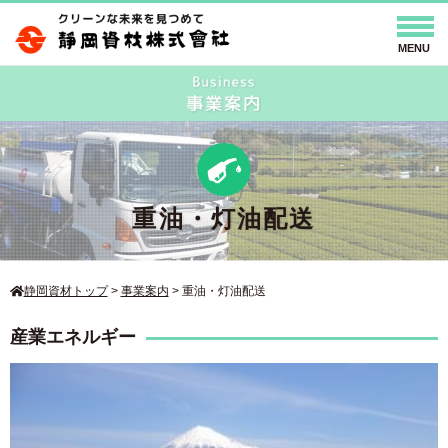
HOME
事業案内
LPガス
重油・灯油配送
ガソリンスタンド
保険事業
重油・灯油配送
コインランドリー
不動産
レンタルボックス
エネワンでんき
ウォーターワン
環境改善事業
太陽光発電 蓄電池システム
静岡資材トップ
>
事業案内
> 重油・灯油配送
V2H
会社情報
産業エネルギー
ご挨拶
会社概要
事業所案内（アクセス）
CMギャラリー
採用情報