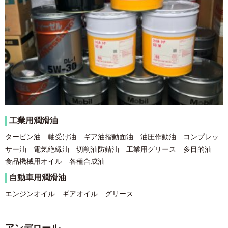
工業用潤滑油
タービン油 軸受け油 ギア油摺動面油 油圧作動油
コンプレッ
サー油 電気絶縁油 切削油防錆油 工業用グリース
多目的油
食品機械用オイル 各種合成油
自動車用潤滑油
エンジンオイル ギアオイル グリース
アンデロール