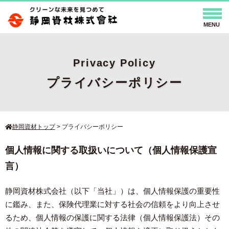
HOME
Privacy Policy
事業案内
プライバシーポリシー
LPガス
重油・灯油配送
ガソリンスタンド
保険事業
コインランドリー
不動産
レンタルボックス
エネワンでんき
静岡資材トップ
>
プライバシーポリシー
ウォーターワン
環境改善事業
太陽光発電 蓄電池システム
個人情報に関する取扱いについて（個人情報保護宣
V2H
言）
会社情報
ご挨拶
会社概要
静岡資材株式会社（以下「当社」）は、個人情報保護の重要性
に鑑み、また、保険代理業に対する社会の信頼をより向上させ
事業所案内（アクセス）
CMギャラリー
るため、個人情報の保護に関する法律（個人情報保護法）その
採用情報